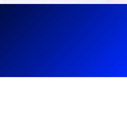
06 81 61 11 99
Une urgence ?
04 93 74 62 31
Des questions ?
0800 24 24 77
Appel gratuit depuis un fixe ou un mobile
RÉPARATION
ou remplacement ?
Help-Assist-plombier est une entreprise
spécialisée en plomberie, en chauffage et dans
l’assainissement. Des années d’expérience dans le
secteur, vous pouvez compter l’équipe
professionnelle de plombier chauffagiste. Nous