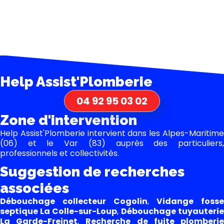
Help Assist'Plomberie
04 92 95 03 02
Zone d'intervention
Help Assist'Plomberie intervient dans les Alpes-Maritime
(06) et le Var (83) auprès des particuliers,
professionnels et collectivités.
Suggestion de recherches
associées
Débouchage collecteur Cogolin
,
Vidange fosse
septique La Colle-sur-Loup
,
Débouchage tuyauterie
La Garde-Freinet
,
Recherche de fuite plomberi