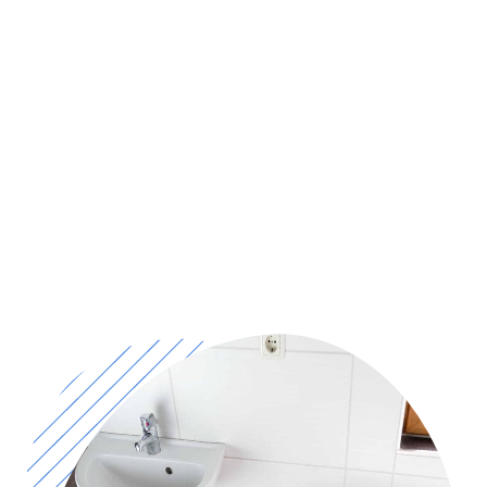
savons que les problèmes de plomberie, de
chauffage et de canalisations peuvent survenir à
tout moment. C’est pourquoi nous avons des
experts plombiers dans notre équipe à tout
moment. Nous sommes disponibles 24h/24 et
7jr/7 pour les urgences et les rendez-vous. Nous
offrons des services le jour même et des options
de prix qui conviennent à tous les budgets. Nous
offrons également une garantie sur nos
prestations. Chez Help-Assist-plombier, nos
clients sont notre priorité. Notre engagement
envers nos clients est le fondement de notre
entreprise. Lorsque vous choisissez nos services
pour vos besoins en plomberie, vous êtes entre
bonnes mains.