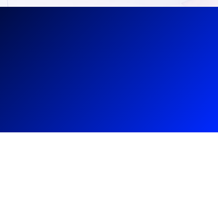
06 81 61 11 99
Une urgence ?
04 93 74 62 31
Des questions ?
0800 24 24 77
Appel gratuit depuis un fixe ou un mobile
INTERVENTION CHAUFFAGE
à Lorgues
L’équipe de plombiers aux alentours de Lorgues de
chez Help Assist Plombier fournit des services de
réparation et d’installation de plomberie
abordable, sûre et fiable dans tout le var et la
Côte d’Azur. Si vous avez besoin d’un plombier