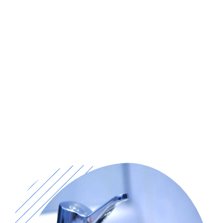
pour un chauffe-eau, une canalisation d’eau, un
système d’égouts ou un robinet d’eau défectueux,
appelez-nous par téléphone ou prenez rendez-
vous en ligne pour recevoir de l’aide.Que vous
cherchiez à remplacer une conduite d’eau qui fuit
ou à remplacer un chauffe-eau défectueux, il est
important de connaître les entreprises de
plomberie locales de votre région qui sont
disponibles pour vous aider en cas d’urgence.
Étant donné que la plupart des problèmes de
plomberie requièrent des connaissances, des
équipements, des compétences et une formation
avancés, nous ne recommandons pas de
remplacer les tuyaux d’égout ou les conduites
d’eau sans l’aide d’un plombier qualifié près de
Lorgues.