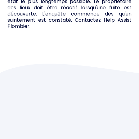
état le plus longtemps possible. Le propriétaire
des lieux doit être réactif lorsqu'une fuite est
découverte. L'enquête commence dès qu'un
suintement est constaté. Contactez Help Assist
Plombier.
Fuite sous évier,
Fuite cumulus,
Fuite alimentation d’eau.