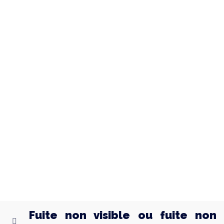
0800 24 24 77
Vous préférez nous contacter par mail ?
contact@...
Fuite non visible ou fuite non