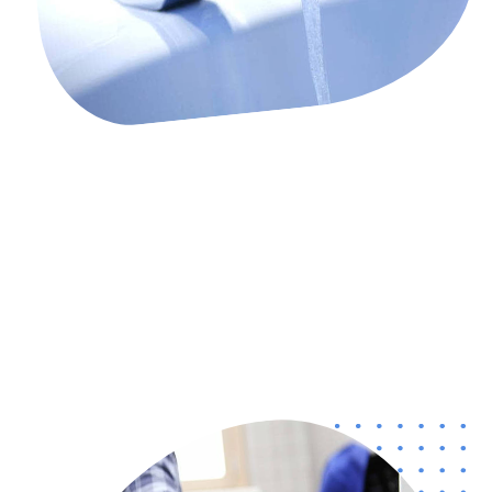
UNE FUITE D'EAU INVISIBLE PEUT PROVOQUER DE
GRAVES DÉGÂTS D'EAU
, dépannage d’urgence à Nice
Vous cherchez un plombier localement ? Vous
l'avez trouvé. Nous sommes là pour vous aider à
résoudre les problèmes de plomberie, comme
Traçage de canalisation, les robinets qui fuient ou
les toilettes cassées. #p#Vous avez besoin d'un
plombier ? Utilisez Help Assist pour trouver votre
professionnel local et prendre un rendez-vous !
Appelez dès maintenant pour parler à l'un de nos
sympathiques conseillers.