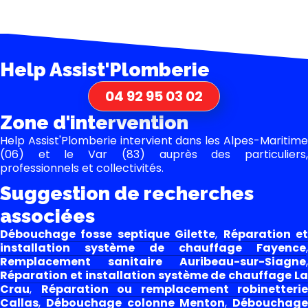
Help Assist'Plomberie
04 92 95 03 02
Zone d'intervention
Help Assist'Plomberie intervient dans les Alpes-Maritime
(06) et le Var (83) auprès des particuliers,
professionnels et collectivités.
Suggestion de recherches
associées
Débouchage fosse septique Gilette
,
Réparation e
installation système de chauffage Fayence
,
Remplacement sanitaire Auribeau-sur-Siagne
,
Réparation et installation système de chauffage La
Crau
,
Réparation ou remplacement robinetterie
Callas
,
Débouchage colonne Menton
,
Débouchage